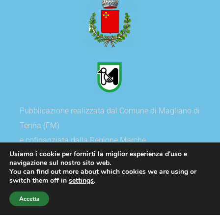
Pubblicazione realizzata dal Comune di Magliano di
Tenna (FM)
e cofinanziata dalla Regione Marche
Usiamo i cookie per fornirti la miglior esperienza d'uso e
navigazione sul nostro sito web.
You can find out more about which cookies we are using or
switch them off in
settings
.
Copyright
©
2020 Comune di Magliano di Tenna.
Tutti i diritti sono riservati
Accetta