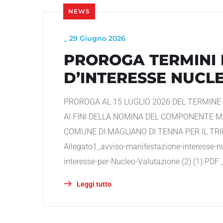
NEWS
_
29 Giugno 2026
PROROGA TERMINI
D’INTERESSE NUCL
PROROGA AL 15 LUGLIO 2026 DEL TERMINE
AI FINI DELLA NOMINA DEL COMPONENTE M
COMUNE DI MAGLIANO DI TENNA PER IL TRIEN
Allegato1_avviso-manifestazione-interesse-n
interesse-per-Nucleo-Valutazione (2) (1).PDF
Leggi tutto