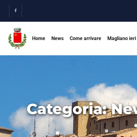
Home
News
Come arrivare
Magliano ieri
Categoria:
Ne