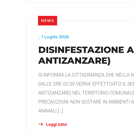
NEWS
_
1 Luglio 2026
DISINFESTAZIONE 
ANTIZANZARE)
SI INFORMA LA CITTADINANZA CHE NELLA NO
DALLE ORE 02:30 VERRA’ EFFETTUATO IL S
ANTIZANZARE) NEL TERRITORIO COMUNALE.
PRECAUZIONI: NON SOSTARE IN AMBIENTI 
ANIMALI […]
Leggi tutto